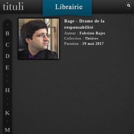
Rage - Drame de la
A
responsabilité
B
Auteur :
Fabrizio Bajec
Collection :
Théâtre
C
Parution :
19 mai 2017
D
E
F
G
H
I
J
K
L
M