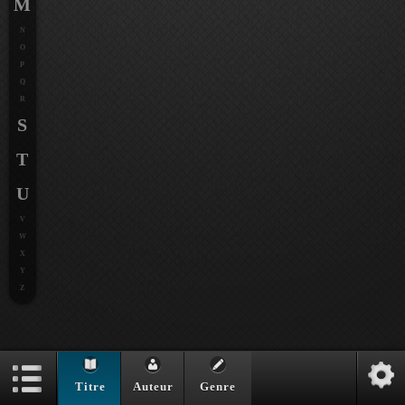
M
N
O
P
Q
R
S
T
U
V
W
X
Y
Z
Titre
Auteur
Genre