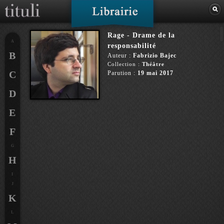
Rage - Drame de la
A
responsabilité
B
Auteur :
Fabrizio Bajec
Collection :
Théâtre
C
Parution :
19 mai 2017
D
E
F
G
H
I
J
K
L