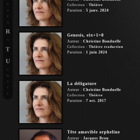
Collection :
Théâtre
N
Parution :
5 janv. 2024
O
P
Q
R
Genesis, eiπ+1=0
S
Auteur :
Christine Bonduelle
Collection :
Théâtre traduction
T
Parution :
1 juin 2024
U
V
W
X
La déligature
Y
Auteur :
Christine Bonduelle
Z
Collection :
Théâtre
Parution :
7 oct. 2017
Tête amovible orpheline
Auteur :
Jacques Brou