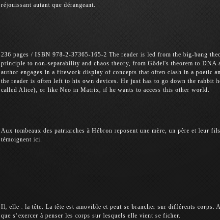
réjouissant autant que dérangeant.
236 pages / ISBN 978-2-37365-165-2 The reader is led from the big-bang theor
principle to non-separability and chaos theory, from Gödel's theorem to DNA
author engages in a firework display of concepts that often clash in a poetic
the reader is often left to his own devices. He just has to go down the rabbit h
called Alice), or like Neo in Matrix, if he wants to access this other world.
Aux tombeaux des patriarches à Hébron reposent une mère, un père et leur fils,
témoignent ici.
Il, elle : la tête. La tête est amovible et peut se brancher sur différents corps.
que s’exercer à penser les corps sur lesquels elle vient se ficher.