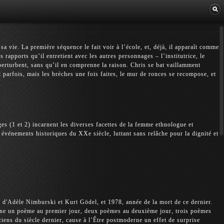
Librairie
a vie. La première séquence le fait voir à l’école, et, déjà, il apparaît comme
es rapports qu’il entretient avec les autres personnages – l’institutrice, le
e perturbent, sans qu’il en comprenne la raison. Chris se bat vaillamment
t parfois, mais les brèches une fois faites, le mur de ronces se recompose, et
es (1 et 2) incarnent les diverses facettes de la femme ethnologue et
 événements historiques du XXe siècle, luttant sans relâche pour la dignité et
e d'Adèle Nimburski et Kurt Gödel, et 1978, année de la mort de ce dernier.
ène un poème au premier jour, deux poèmes au deuxième jour, trois poèmes
iens du siècle dernier, cause à l’Être postmoderne un effet de surprise