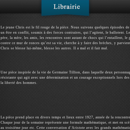
Le jeune Chris est le fil rouge de la pièce. Nous suivons quelques épisodes de s
un être en conflit, soumis à des forces contraires, qui l’agitent, le ballotent. L
père, la mère, les amis, les rencontres sont autant de chocs qui l’entaillent, l
contre ce mur de ronces qu’est sa vie, cherche à y faire des brèches, y parvien
Chris se blesse lui-même, blesse les autres. Il a mal et il fait mal.
Une pièce inspirée de la vie de Germaine Tillion, dans laquelle deux personnag
résistante qui agit avec une détermination et un courage exceptionnels lors des
la liberté des hommes.
La pièce prend place en divers temps et lieux entre 1927, année de la rencontr
Chaque jour de la semaine représente une formule mathématique, et met en sc
au troisième jour etc. Cette conversation d’Aristote avec les grands mathématic