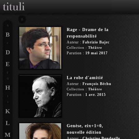
B
A
Rage - Drame de la
B
responsabilité
Auteur :
Fabrizio Bajec
C
Collection :
Théâtre
D
Parution :
19 mai 2017
E
F
La robe d'amitié
G
Auteur :
François Béchu
H
Collection :
Théâtre
Parution :
1 avr. 2015
I
J
K
L
Genèse, eiπ+1=0,
nouvelle édition
M
Auteur :
Christine Bonduelle