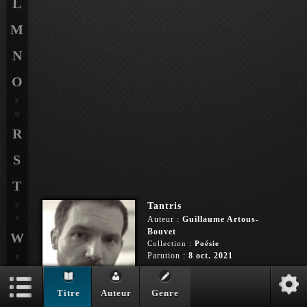
L
M
N
O
P
Q
R
S
T
Tantris
U
Auteur :
Guillaume Artous-
V
Bouvet
W
Collection :
Poésie
Parution :
8 oct. 2021
X
Y
Z
Titre
Auteur
Genre