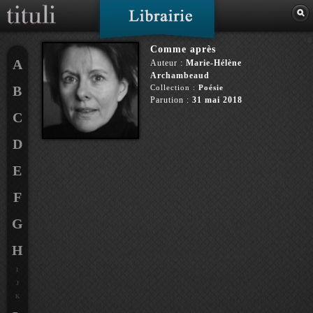
Comme après
A
Auteur :
Marie-Hélène
Archambeaud
B
Collection :
Poésie
Parution :
31 mai 2018
C
D
E
F
G
H
I
J
K