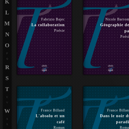
K
L
Fabrizio Bajec
Nicole Barro
M
La collaboration
Géographie de
Poésie
pa
N
Poés
O
P
Q
R
S
T
U
V
W
France Billand
France Billa
L'absolu et un
Dans le noir d
X
café
paradi
Y
Roman
Roma