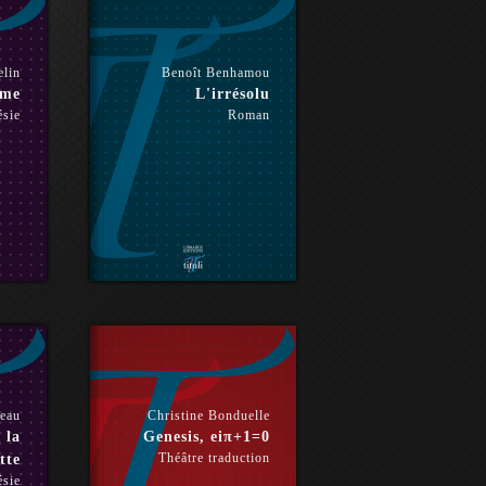
lin
Benoît Benhamou
ame
L'irrésolu
ésie
Roman
seau
Christine Bonduelle
 la
Genesis, eiπ+1=0
Théâtre traduction
tte
ésie