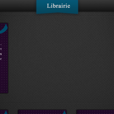
s-
et
s
ie