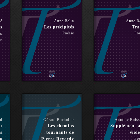
mé
Anne Belin
Anne Be
s
Les précipités
Tr
Poésie
Po
s
ie
nd
Gérard Bocholier
Antoine Bois
u
Les chemins
Supplément à
s
tournants de
viole
n
Po
Pierre Reverdy