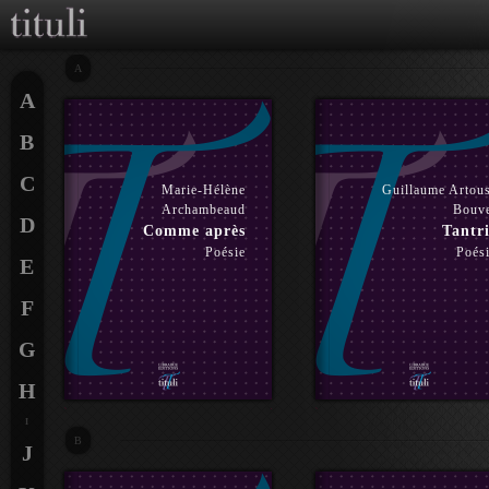
A
A
B
C
Marie-Hélène
Guillaume Artou
Archambeaud
Bouv
D
Comme après
Tantri
Poésie
Poés
E
F
G
H
I
B
J