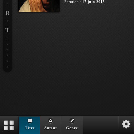
Parution :
17 juin 2018
Q
R
S
T
U
V
W
X
Y
Z
Bref happening mondial
Auteur :
Jean-Philippe
Titre
Auteur
Genre
Domecq