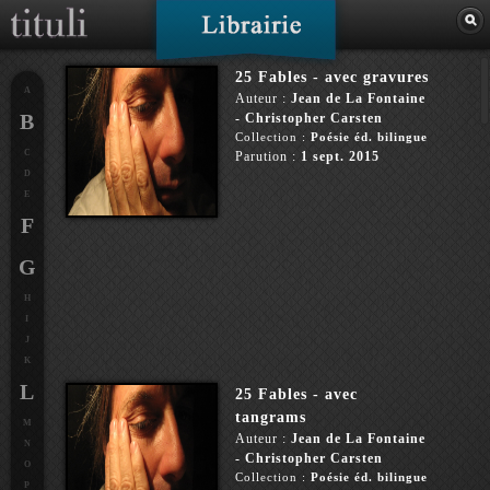
25 Fables - avec gravures
A
Auteur :
Jean de La Fontaine
B
- Christopher Carsten
Collection :
Poésie éd. bilingue
C
Parution :
1 sept. 2015
D
E
F
G
H
I
J
K
L
25 Fables - avec
tangrams
M
Auteur :
Jean de La Fontaine
N
- Christopher Carsten
O
Collection :
Poésie éd. bilingue
P