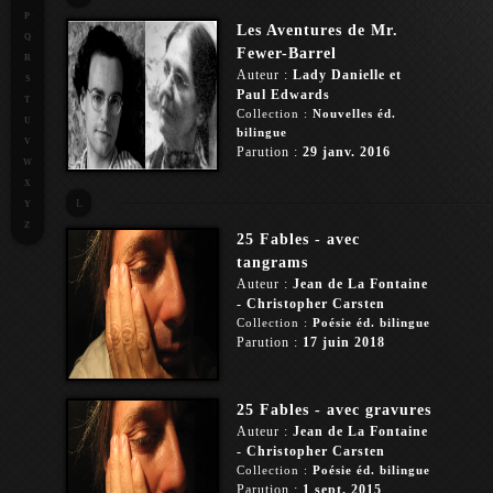
P
Les Aventures de Mr.
Q
Fewer-Barrel
R
Auteur :
Lady Danielle et
S
Paul Edwards
T
Collection :
Nouvelles éd.
U
bilingue
V
Parution :
29 janv. 2016
W
X
L
Y
Z
25 Fables - avec
tangrams
Auteur :
Jean de La Fontaine
- Christopher Carsten
Collection :
Poésie éd. bilingue
Parution :
17 juin 2018
25 Fables - avec gravures
Auteur :
Jean de La Fontaine
- Christopher Carsten
Collection :
Poésie éd. bilingue
Parution :
1 sept. 2015