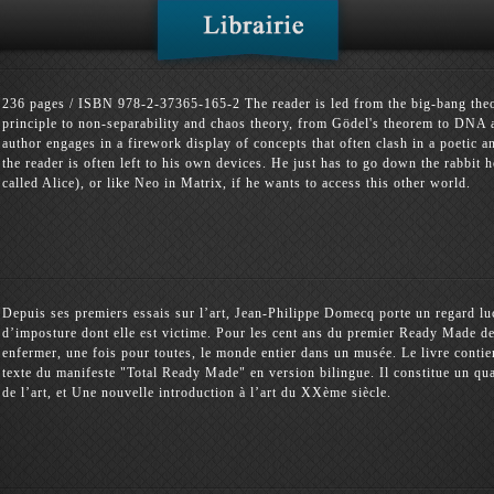
236 pages / ISBN 978-2-37365-165-2 The reader is led from the big-bang theor
principle to non-separability and chaos theory, from Gödel's theorem to DNA
author engages in a firework display of concepts that often clash in a poetic
the reader is often left to his own devices. He just has to go down the rabbit h
called Alice), or like Neo in Matrix, if he wants to access this other world.
Depuis ses premiers essais sur l’art, Jean-Philippe Domecq porte un regard luc
d’imposture dont elle est victime. Pour les cent ans du premier Ready Made de
enfermer, une fois pour toutes, le monde entier dans un musée. Le livre conti
texte du manifeste "Total Ready Made" en version bilingue. Il constitue un quatr
de l’art, et Une nouvelle introduction à l’art du XXème siècle.