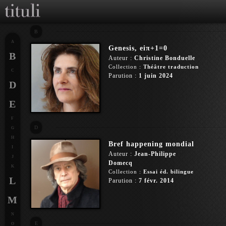
B
A
Genesis, eiπ+1=0
B
Auteur :
Christine Bonduelle
Collection :
Théâtre traduction
C
Parution :
1 juin 2024
D
E
F
D
G
H
Bref happening mondial
I
Auteur :
Jean-Philippe
J
Domecq
K
Collection :
Essai éd. bilingue
L
Parution :
7 févr. 2014
M
N
E
O