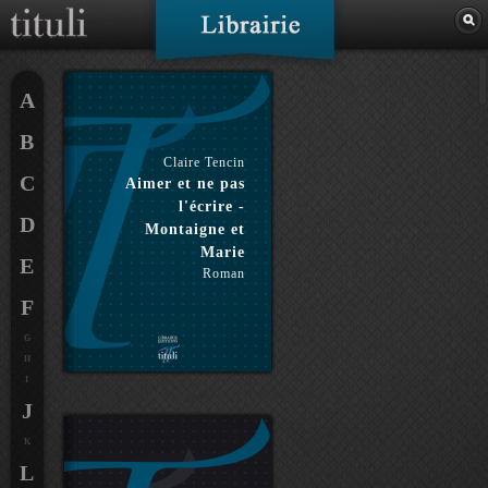
A
B
Claire Tencin
C
Aimer et ne pas
l'écrire -
D
Montaigne et
Marie
E
Roman
F
G
H
I
J
K
L