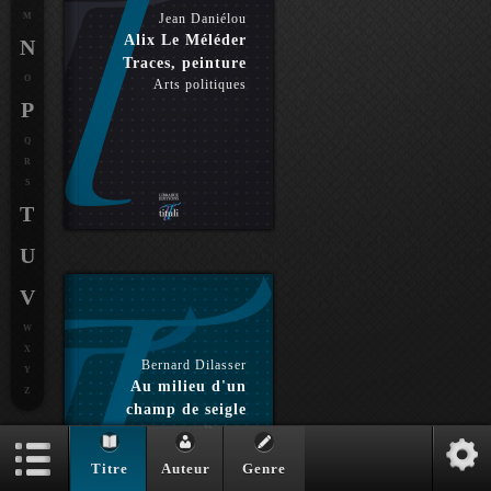
M
Jean Daniélou
Alix Le Méléder
N
Traces, peinture
O
Arts politiques
P
Q
R
S
T
U
V
W
X
Bernard Dilasser
Y
Au milieu d'un
Z
champ de seigle
Roman
Titre
Auteur
Genre