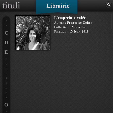
L'empreinte volée
A
Auteur :
Françoise Cohen
B
Collection :
Nouvelles
Parution :
15 févr. 2018
C
D
E
F
G
H
I
J
K
L
M
N
O
P