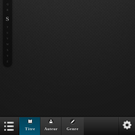
Q
R
S
T
U
V
W
X
Y
Z
Titre
Auteur
Genre