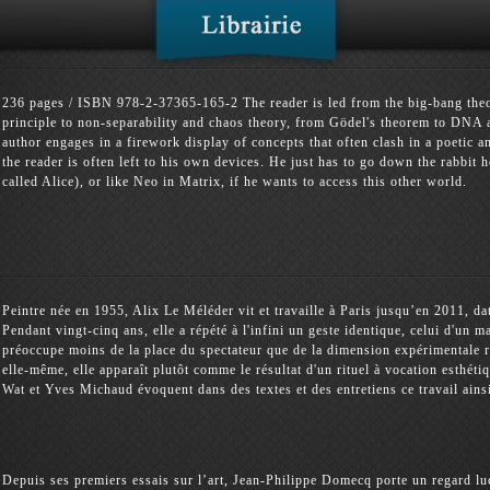
236 pages / ISBN 978-2-37365-165-2 The reader is led from the big-bang theor
principle to non-separability and chaos theory, from Gödel's theorem to DNA
author engages in a firework display of concepts that often clash in a poetic
the reader is often left to his own devices. He just has to go down the rabbit h
called Alice), or like Neo in Matrix, if he wants to access this other world.
Peintre née en 1955, Alix Le Méléder vit et travaille à Paris jusqu’en 2011, date
Pendant vingt-cinq ans, elle a répété à l'infini un geste identique, celui d'un
préoccupe moins de la place du spectateur que de la dimension expérimentale rév
elle-même, elle apparaît plutôt comme le résultat d'un rituel à vocation esthét
Wat et Yves Michaud évoquent dans des textes et des entretiens ce travail ainsi 
Depuis ses premiers essais sur l’art, Jean-Philippe Domecq porte un regard luc