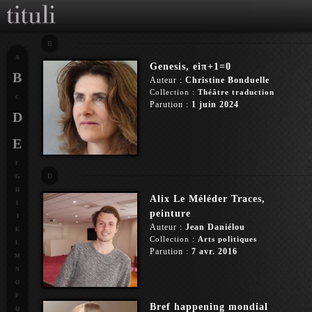
B
A
Genesis, eiπ+1=0
B
Auteur :
Christine Bonduelle
Collection :
Théâtre traduction
C
Parution :
1 juin 2024
D
E
F
D
G
H
Alix Le Méléder Traces,
I
peinture
J
Auteur :
Jean Daniélou
K
Collection :
Arts politiques
L
Parution :
7 avr. 2016
M
N
O
P
Bref happening mondial
Q