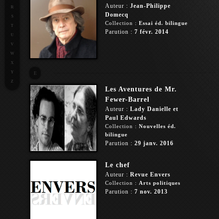
Auteur :
Jean-Philippe
R
Domecq
S
Collection :
Essai éd. bilingue
T
Parution :
7 févr. 2014
U
V
W
X
Y
E
Z
Les Aventures de Mr.
Fewer-Barrel
Auteur :
Lady Danielle et
Paul Edwards
Collection :
Nouvelles éd.
bilingue
Parution :
29 janv. 2016
Le chef
Auteur :
Revue Envers
Collection :
Arts politiques
Parution :
7 nov. 2013