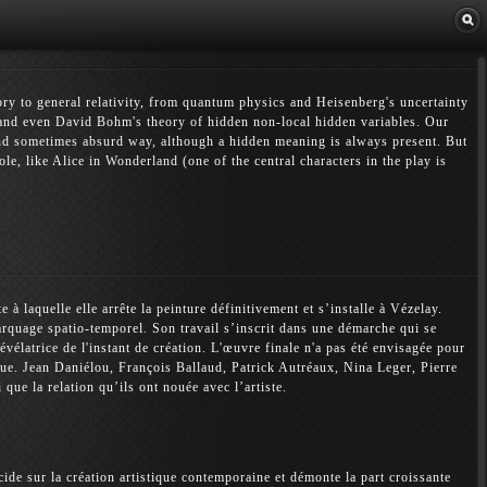
Librairie
y to general relativity, from quantum physics and Heisenberg's uncertainty
 and even David Bohm's theory of hidden non-local hidden variables. Our
 and sometimes absurd way, although a hidden meaning is always present. But
ole, like Alice in Wonderland (one of the central characters in the play is
 à laquelle elle arrête la peinture définitivement et s’installe à Vézelay.
 marquage spatio-temporel. Son travail s’inscrit dans une démarche qui se
élatrice de l'instant de création. L'œuvre finale n'a pas été envisagée pour
ique. Jean Daniélou, François Ballaud, Patrick Autréaux, Nina Leger, Pierre
que la relation qu’ils ont nouée avec l’artiste.
ide sur la création artistique contemporaine et démonte la part croissante