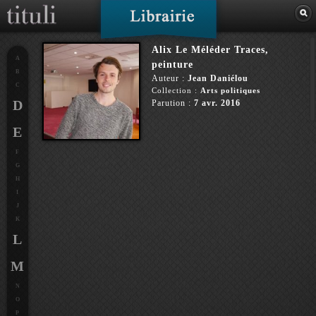
Alix Le Méléder Traces,
A
peinture
B
Auteur :
Jean Daniélou
C
Collection :
Arts politiques
D
Parution :
7 avr. 2016
E
F
G
H
I
J
K
L
M
N
O
P