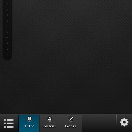
Q
R
S
T
U
V
W
X
Y
Z
Titre
Auteur
Genre