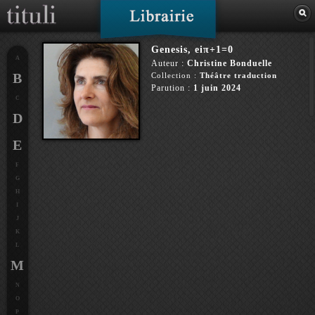
Genesis, eiπ+1=0
A
Auteur :
Christine Bonduelle
B
Collection :
Théâtre traduction
Parution :
1 juin 2024
C
D
E
F
G
H
I
J
K
L
M
N
O
P