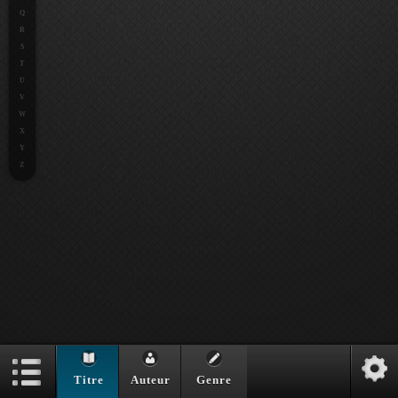
Q
R
S
T
U
V
W
X
Y
Z
Titre
Auteur
Genre