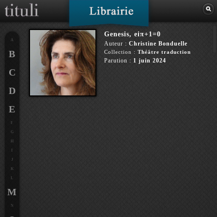
Genesis, eiπ+1=0
A
Auteur :
Christine Bonduelle
B
Collection :
Théâtre traduction
Parution :
1 juin 2024
C
D
E
F
G
H
I
J
K
L
M
N