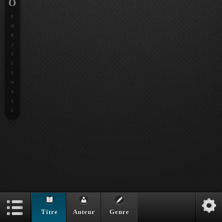
O
P
Q
R
S
T
U
V
W
X
Y
Z
Titre
Auteur
Genre