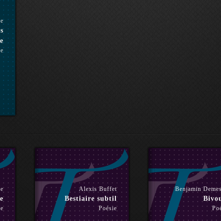
re
s
e
se
re
Alexis Buffet
Benjamin Demes
e
Bestiaire subtil
Bivo
ie
Poésie
Po