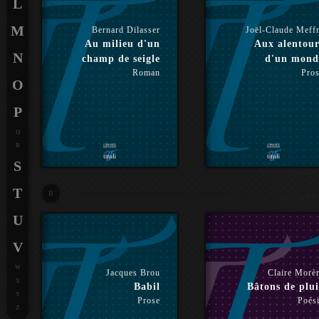
L
M
Bernard Dilasser
Joël-Claude Meff
Au milieu d'un
Aux alentour
N
champ de seigle
d'un mond
Roman
Pro
O
P
Q
R
S
T
B
U
V
W
Jacques Brou
Claire Morè
X
Babil
Bâtons de plui
Y
Prose
Poés
Z