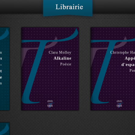
in
Clara Molloy
Christophe H
s
Alkaline
Appé
Poésie
 -
d'espa
Po
t
e
n