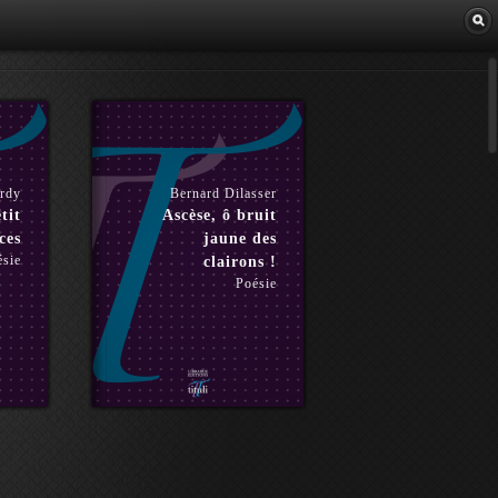
Librairie
ardy
Bernard Dilasser
tit
Ascèse, ô bruit
ces
jaune des
ésie
clairons !
Poésie