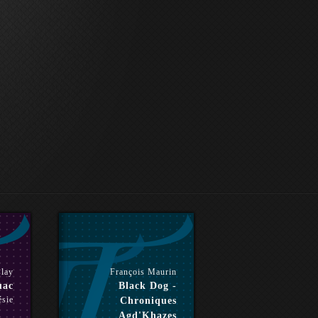
lay
François Maurin
uac
Black Dog -
ésie
Chroniques
Agd'Khazes