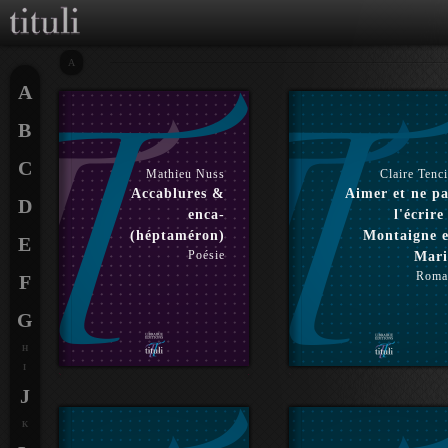
A
A
B
C
Mathieu Nuss
Claire Tenc
Accablures &
Aimer et ne pa
D
enca-
l'écrire
(héptaméron)
Montaigne e
E
Poésie
Mari
Roma
F
G
H
I
J
K