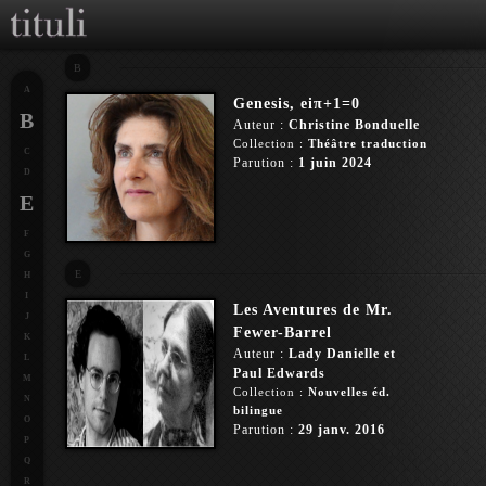
B
A
Genesis, eiπ+1=0
B
Auteur :
Christine Bonduelle
Collection :
Théâtre traduction
C
Parution :
1 juin 2024
D
E
F
G
E
H
I
Les Aventures de Mr.
J
Fewer-Barrel
K
Auteur :
Lady Danielle et
L
Paul Edwards
M
Collection :
Nouvelles éd.
N
bilingue
O
Parution :
29 janv. 2016
P
Q
R