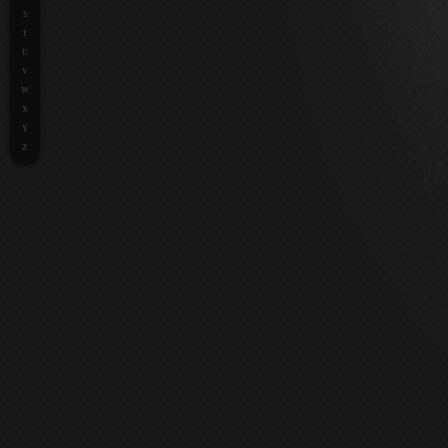
S
T
U
V
W
X
Y
Z