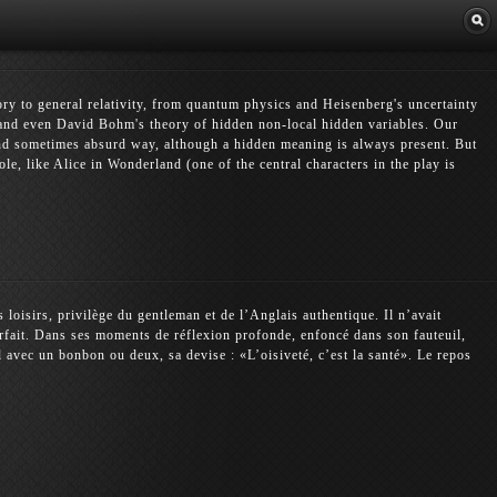
Librairie
y to general relativity, from quantum physics and Heisenberg's uncertainty
 and even David Bohm's theory of hidden non-local hidden variables. Our
 and sometimes absurd way, although a hidden meaning is always present. But
ole, like Alice in Wonderland (one of the central characters in the play is
 loisirs, privilège du gentleman et de l’Anglais authentique. Il n’avait
parfait. Dans ses moments de réflexion profonde, enfoncé dans son fauteuil,
 avec un bonbon ou deux, sa devise : «L’oisiveté, c’est la santé». Le repos