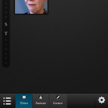
O
P
Q
R
S
T
U
V
W
X
Y
Z
Titre
Auteur
Genre