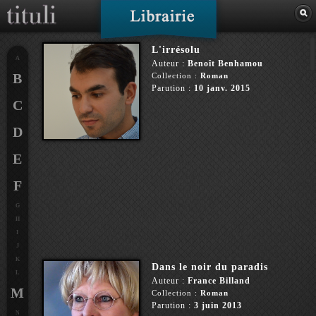
L'irrésolu
A
Auteur :
Benoît Benhamou
B
Collection :
Roman
Parution :
10 janv. 2015
C
D
E
F
G
H
I
J
K
Dans le noir du paradis
L
Auteur :
France Billand
M
Collection :
Roman
Parution :
3 juin 2013
N