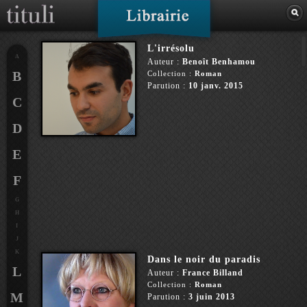
L'irrésolu
A
Auteur :
Benoît Benhamou
B
Collection :
Roman
Parution :
10 janv. 2015
C
D
E
F
G
H
I
J
K
Dans le noir du paradis
L
Auteur :
France Billand
Collection :
Roman
M
Parution :
3 juin 2013