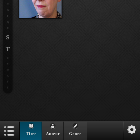
N
O
P
Q
R
S
T
U
V
W
X
Y
Z
Titre
Auteur
Genre