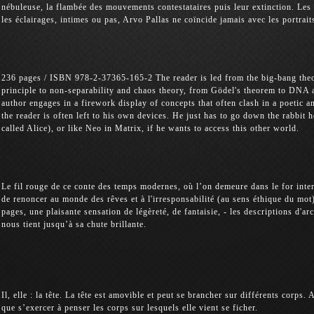
nébuleuse, la flambée des mouvements contestataires puis leur extinction. Les
les éclairages, intimes ou pas, Arvo Pallas ne coïncide jamais avec les portrait
236 pages / ISBN 978-2-37365-165-2 The reader is led from the big-bang theor
principle to non-separability and chaos theory, from Gödel's theorem to DNA
author engages in a firework display of concepts that often clash in a poetic
the reader is often left to his own devices. He just has to go down the rabbit h
called Alice), or like Neo in Matrix, if he wants to access this other world.
Le fil rouge de ce conte des temps modernes, où l’on demeure dans le for inter
de renoncer au monde des rêves et à l'irresponsabilité (au sens éthique du mot
pages, une plaisante sensation de légèreté, de fantaisie, - les descriptions d'a
nous tient jusqu’à sa chute brillante.
Il, elle : la tête. La tête est amovible et peut se brancher sur différents corps.
que s’exercer à penser les corps sur lesquels elle vient se ficher.