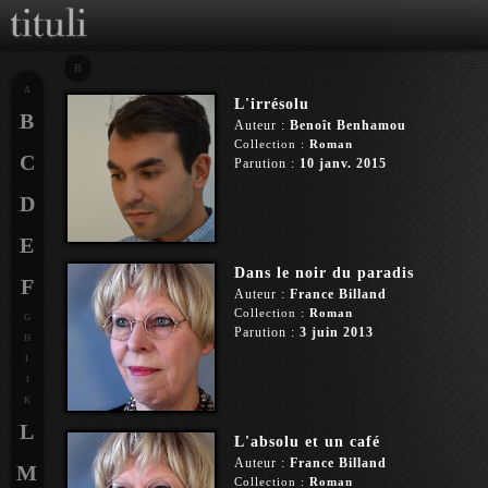
B
A
L'irrésolu
B
Auteur :
Benoît Benhamou
Collection :
Roman
C
Parution :
10 janv. 2015
D
E
Dans le noir du paradis
F
Auteur :
France Billand
Collection :
Roman
G
Parution :
3 juin 2013
H
I
J
K
L
L'absolu et un café
Auteur :
France Billand
M
Collection :
Roman