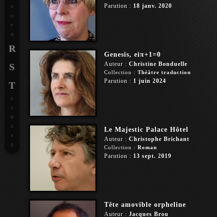
Parution :
18 janv. 2020
N
O
P
Q
R
Genesis, eiπ+1=0
Auteur :
Christine Bonduelle
S
Collection :
Théâtre traduction
Parution :
1 juin 2024
T
U
V
W
X
Le Majestic Palace Hôtel
Y
Auteur :
Christophe Brichant
Z
Collection :
Roman
Parution :
13 sept. 2019
Tête amovible orpheline
Auteur :
Jacques Brou