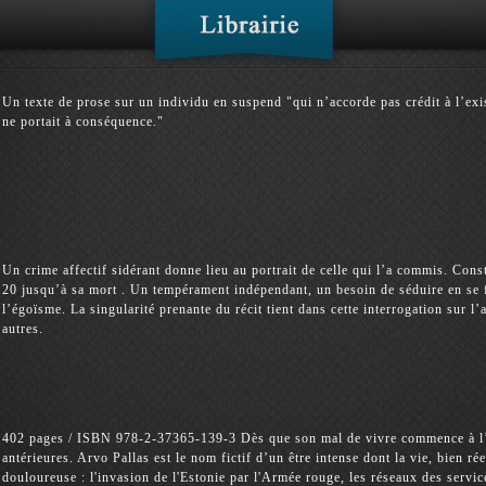
Un texte de prose sur un individu en suspend "qui n’accorde pas crédit à l’exis
ne portait à conséquence."
Un crime affectif sidérant donne lieu au portrait de celle qui l’a commis. Cons
20 jusqu’à sa mort . Un tempérament indépendant, un besoin de séduire en se f
l’égoïsme. La singularité prenante du récit tient dans cette interrogation sur 
autres.
402 pages / ISBN 978-2-37365-139-3 Dès que son mal de vivre commence à l’ane
antérieures. Arvo Pallas est le nom fictif d’un être intense dont la vie, bien ré
douloureuse : l'invasion de l'Estonie par l'Armée rouge, les réseaux des service