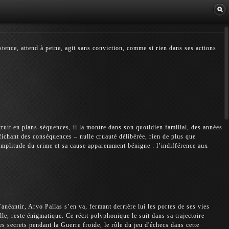
Librairie
tence, attend à peine, agit sans conviction, comme si rien dans ses actions
truit en plans-séquences, il la montre dans son quotidien familial, des années
ichant des conséquences – nulle cruauté délibérée, rien de plus que
l’amplitude du crime et sa cause apparemment bénigne : l’indifférence aux
́antir, Arvo Pallas s’en va, fermant derrière lui les portes de ses vies
elle, reste énigmatique. Ce récit polyphonique le suit dans sa trajectoire
s secrets pendant la Guerre froide, le rôle du jeu d'échecs dans cette