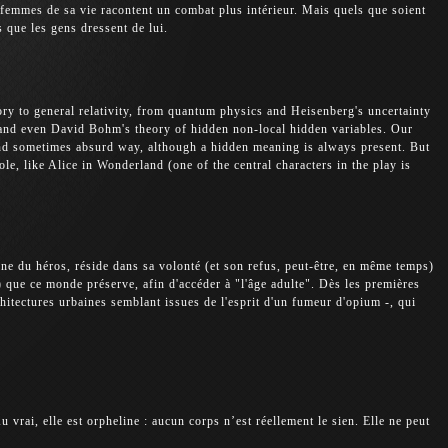
 femmes de sa vie racontent un combat plus intérieur. Mais quels que soient
s que les gens dressent de lui.
y to general relativity, from quantum physics and Heisenberg's uncertainty
 and even David Bohm's theory of hidden non-local hidden variables. Our
 and sometimes absurd way, although a hidden meaning is always present. But
ole, like Alice in Wonderland (one of the central characters in the play is
ne du héros, réside dans sa volonté (et son refus, peut-être, en même temps)
) que ce monde préserve, afin d'accéder à "l'âge adulte". Dès les premières
rchitectures urbaines semblant issues de l'esprit d'un fumeur d'opium -, qui
 Au vrai, elle est orpheline : aucun corps n’est réellement le sien. Elle ne peut