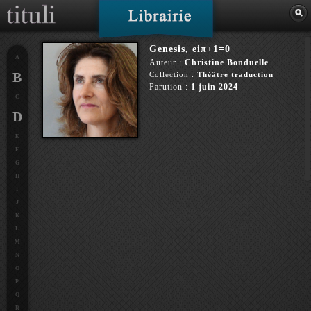
Genesis, eiπ+1=0
A
Auteur :
Christine Bonduelle
B
Collection :
Théâtre traduction
Parution :
1 juin 2024
C
D
E
F
G
H
I
J
K
L
M
N
O
P
Q
R