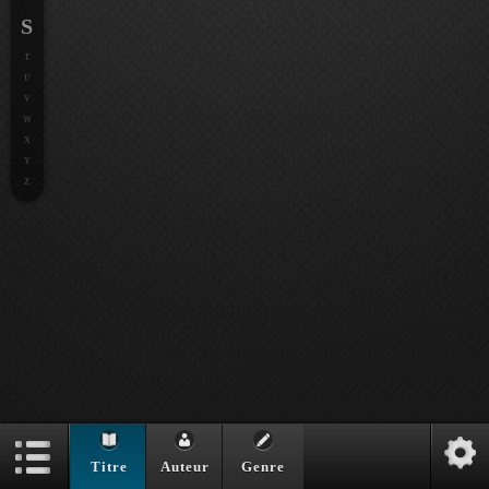
S
T
U
V
W
X
Y
Z
Titre
Auteur
Genre