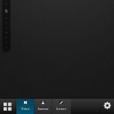
R
S
T
U
V
W
X
Y
Z
Titre
Auteur
Genre