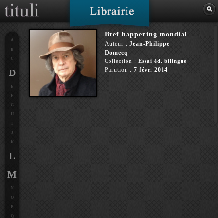
Bref happening mondial
A
Auteur :
Jean-Philippe
B
Domecq
C
Collection :
Essai éd. bilingue
Parution :
7 févr. 2014
D
E
F
G
H
I
J
K
L
M
N
O
P
Q