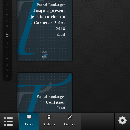
N
Pascal Boulanger
O
Jusqu'à présent
P
je suis en chemin
Q
- Carnets : 2016-
R
2018
S
Essai
T
U
V
W
X
Y
Z
Pascal Boulanger
Confiteor
Essai
Titre
Auteur
Genre