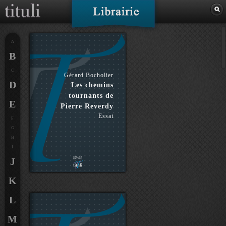
A
B
C
Gérard Bocholier
D
Les chemins
tournants de
E
Pierre Reverdy
Essai
F
G
H
I
J
K
L
M