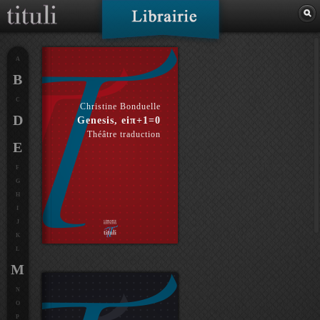
A
B
C
Christine Bonduelle
D
Genesis, eiπ+1=0
Théâtre traduction
E
F
G
H
I
J
K
L
M
N
O
P