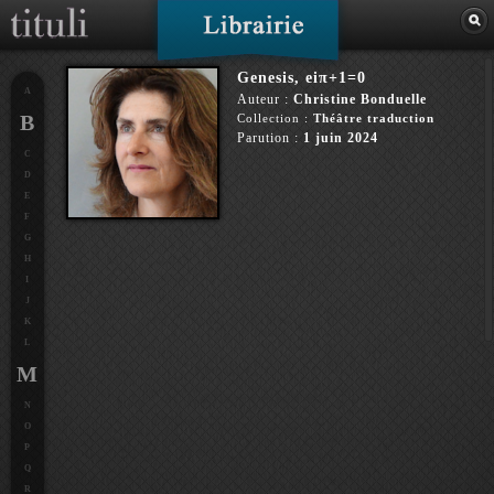
Genesis, eiπ+1=0
A
Auteur :
Christine Bonduelle
B
Collection :
Théâtre traduction
Parution :
1 juin 2024
C
D
E
F
G
H
I
J
K
L
M
N
O
P
Q
R