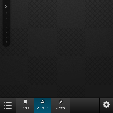
S
T
U
V
W
X
Y
Z
Titre
Auteur
Genre