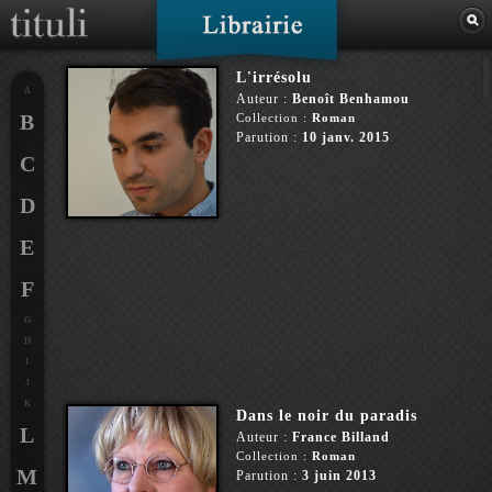
L'irrésolu
A
Auteur :
Benoît Benhamou
B
Collection :
Roman
Parution :
10 janv. 2015
C
D
E
F
G
H
I
J
K
Dans le noir du paradis
L
Auteur :
France Billand
Collection :
Roman
M
Parution :
3 juin 2013