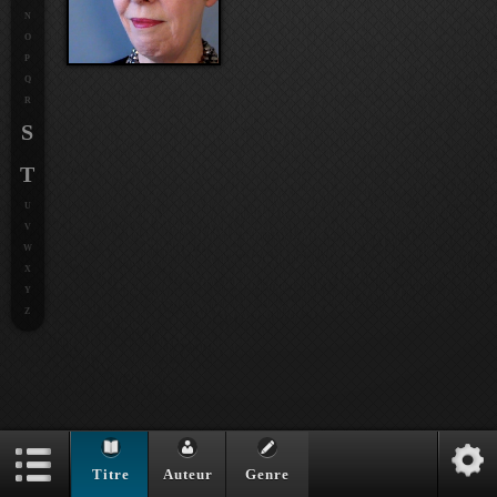
N
O
P
Q
R
S
T
U
V
W
X
Y
Z
Titre
Auteur
Genre