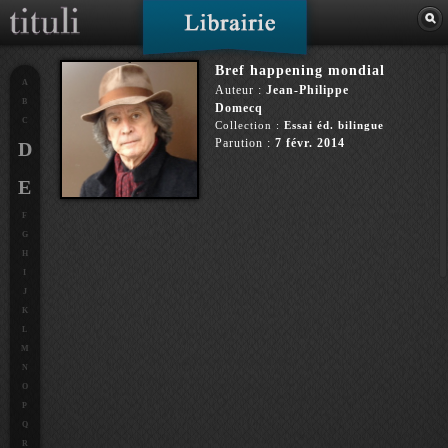
Bref happening mondial
A
Auteur :
Jean-Philippe
B
Domecq
C
Collection :
Essai éd. bilingue
Parution :
7 févr. 2014
D
E
F
G
H
I
J
K
L
M
N
O
P
Q
R