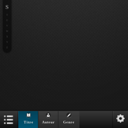
S
T
U
V
W
X
Y
Z
Titre
Auteur
Genre