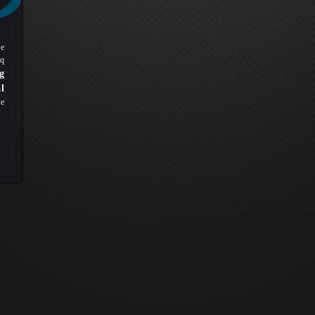
pe
q
g
l
ue