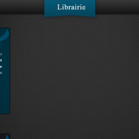
er
n
e
n