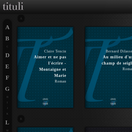
A
A
B
C
Claire Tencin
Bernard Dilass
D
Aimer et ne pas
Au milieu d'u
l'écrire -
champ de seigl
E
Roma
Montaigne et
Marie
F
Roman
G
H
I
J
K
B
L
M