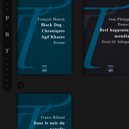
N
O
P
François Maurin
Jean-Philip
Domec
Black Dog -
Q
Bref happenin
Chroniques
R
mondia
Agd'Khazes
Essai éd. biling
Roman
S
T
U
V
W
X
Y
D
Z
France Billand
Dans le noir du