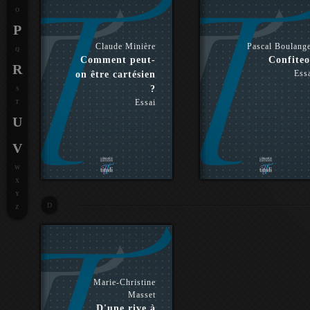
O
P
Claude Minière
Pascal Boulang
Q
Comment peut-
Confiteo
R
Ess
on être cartésien
?
S
Essai
T
U
V
W
X
Y
D
Z
Marie-Christine
Masset
D'une rive à