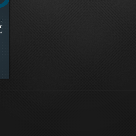
er
r
ai