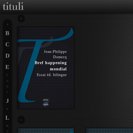
B
A
B
C
Jean-Philippe
D
Domecq
Bref happening
E
mondial
Essai éd. bilingue
F
G
H
I
J
K
L
C
M
N