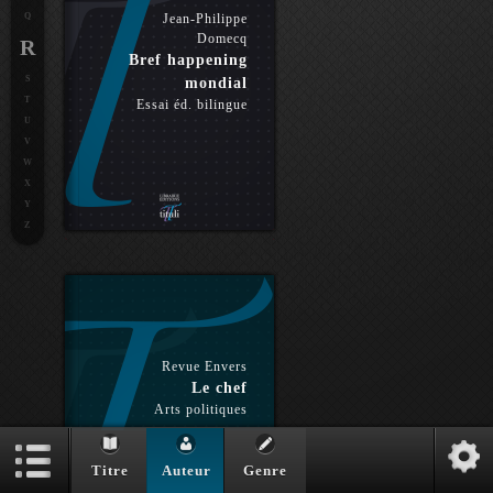
Q
Jean-Philippe
Domecq
R
Bref happening
S
mondial
T
Essai éd. bilingue
U
V
W
X
Y
Z
Revue Envers
Le chef
Arts politiques
Titre
Auteur
Genre