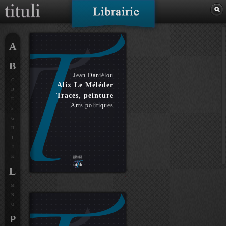
A
B
Jean Daniélou
C
Alix Le Méléder
D
Traces, peinture
E
Arts politiques
F
G
H
I
J
K
L
M
N
O
P