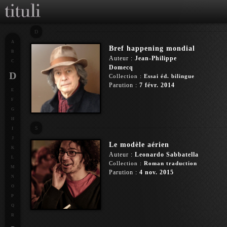
D
A
Bref happening mondial
B
Auteur :
Jean-Philippe
C
Domecq
D
Collection :
Essai éd. bilingue
Parution :
7 févr. 2014
E
F
G
H
S
I
J
Le modèle aérien
K
Auteur :
Leonardo Sabbatella
L
Collection :
Roman traduction
M
Parution :
4 nov. 2015
N
O
P
Q
R