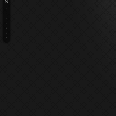
S
T
U
V
W
X
Y
Z