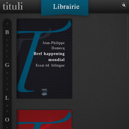
A
B
C
Jean-Philippe
D
Domecq
E
Bref happening
F
mondial
G
Essai éd. bilingue
H
I
J
K
L
M
N
O
P