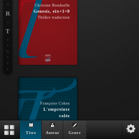
Q
Christine Bonduelle
Genesis, eiπ+1=0
R
Théâtre traduction
S
T
U
V
W
X
Y
Z
Françoise Cohen
L'empreinte
volée
Nouvelles
Titre
Auteur
Genre