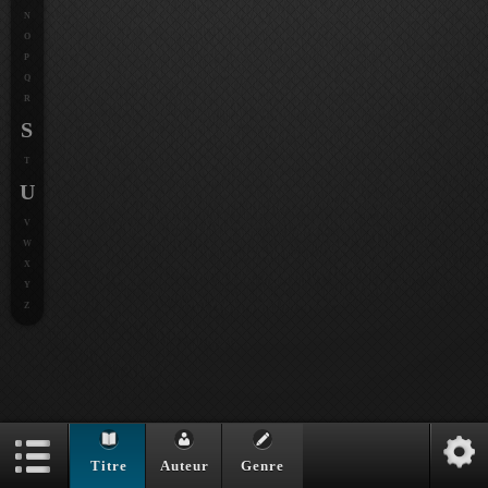
N
O
P
Q
R
S
T
U
V
W
X
Y
Z
Titre
Auteur
Genre