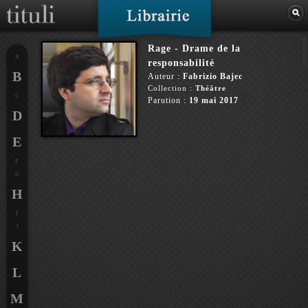
Rage - Drame de la
A
responsabilité
B
Auteur :
Fabrizio Bajec
Collection :
Théâtre
C
Parution :
19 mai 2017
D
E
F
G
H
I
J
K
L
M