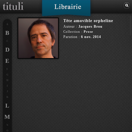
Tête amovible orpheline
A
Auteur :
Jacques Brou
B
Collection :
Prose
Parution :
6 nov. 2014
C
D
E
F
G
H
I
J
K
L
M
N
O