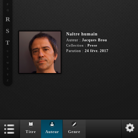
P
Q
R
S
Naître humain
Auteur :
Jacques Brou
T
Collection :
Prose
Parution :
24 févr. 2017
U
V
W
X
Y
Z
Titre
Auteur
Genre