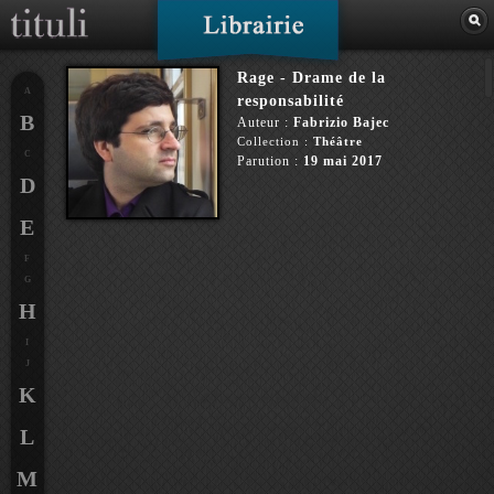
Rage - Drame de la
A
responsabilité
B
Auteur :
Fabrizio Bajec
Collection :
Théâtre
C
Parution :
19 mai 2017
D
E
F
G
H
I
J
K
L
M