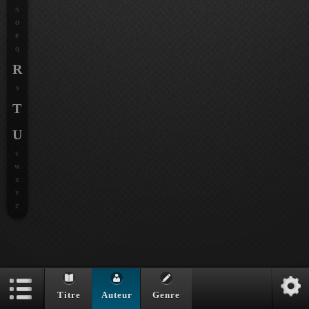
N
O
P
Q
R
S
T
U
V
W
X
Y
Z
Titre
Auteur
Genre