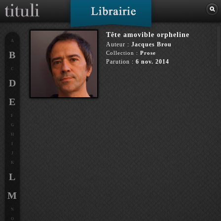
Tête amovible orpheline
A
Auteur :
Jacques Brou
B
Collection :
Prose
Parution :
6 nov. 2014
C
D
E
F
G
H
I
J
K
L
M
N
O