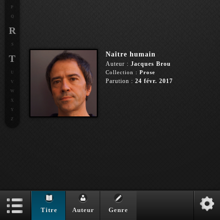
P
Q
R
S
Naître humain
T
Auteur :
Jacques Brou
Collection :
Prose
U
Parution :
24 févr. 2017
V
W
X
Y
Z
Titre
Auteur
Genre