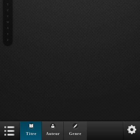
T
U
V
W
X
Y
Z
Titre
Auteur
Genre