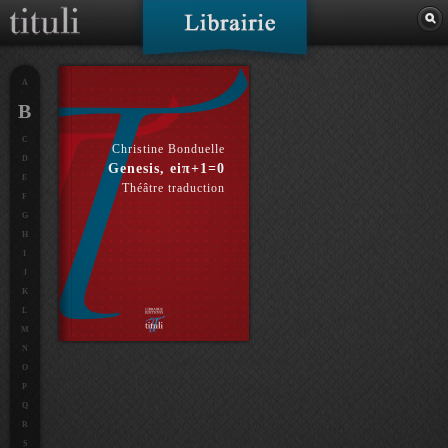
A
B
C
Christine Bonduelle
D
Genesis, eiπ+1=0
E
Théâtre traduction
F
G
H
I
J
K
L
M
N
O
P
Q
R
S