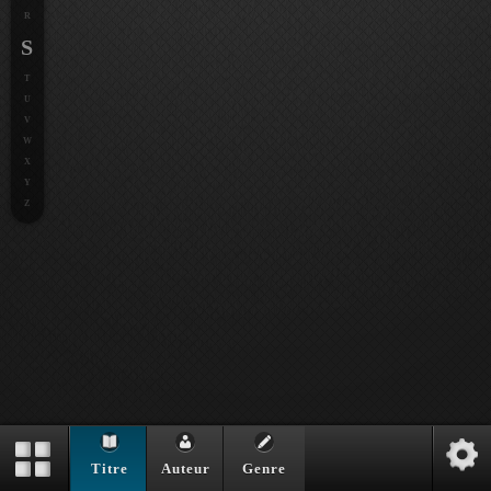
R
S
T
U
V
W
X
Y
Z
Titre
Auteur
Genre