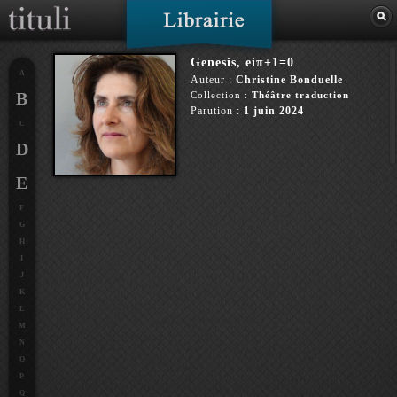
Genesis, eiπ+1=0
A
Auteur :
Christine Bonduelle
B
Collection :
Théâtre traduction
Parution :
1 juin 2024
C
D
E
F
G
H
I
J
K
L
M
N
O
P
Q