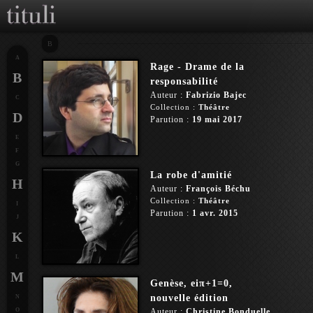
B
A
Rage - Drame de la
B
responsabilité
Auteur :
Fabrizio Bajec
C
Collection :
Théâtre
D
Parution :
19 mai 2017
E
F
G
La robe d'amitié
H
Auteur :
François Béchu
Collection :
Théâtre
I
Parution :
1 avr. 2015
J
K
L
M
Genèse, eiπ+1=0,
nouvelle édition
N
O
Auteur :
Christine Bonduelle