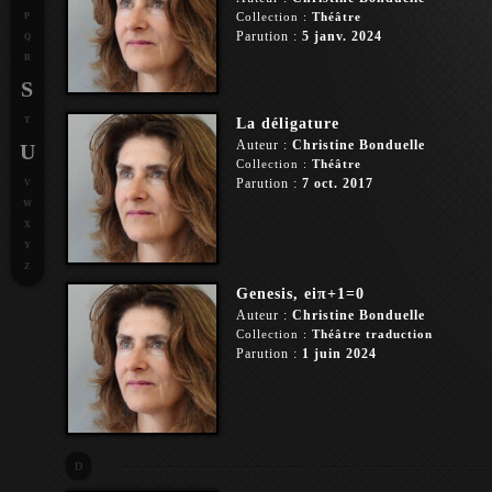
Collection :
Théâtre
P
Parution :
5 janv. 2024
Q
R
S
T
La déligature
Auteur :
Christine Bonduelle
U
Collection :
Théâtre
Parution :
7 oct. 2017
V
W
X
Y
Z
Genesis, eiπ+1=0
Auteur :
Christine Bonduelle
Collection :
Théâtre traduction
Parution :
1 juin 2024
D