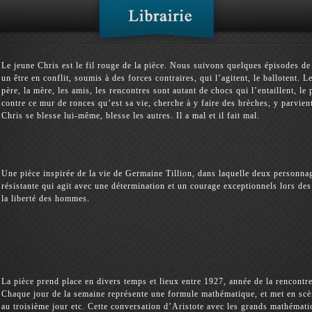
Le jeune Chris est le fil rouge de la pièce. Nous suivons quelques épisodes de s
un être en conflit, soumis à des forces contraires, qui l’agitent, le ballotent. L
père, la mère, les amis, les rencontres sont autant de chocs qui l’entaillent, l
contre ce mur de ronces qu’est sa vie, cherche à y faire des brèches, y parvien
Chris se blesse lui-même, blesse les autres. Il a mal et il fait mal.
Une pièce inspirée de la vie de Germaine Tillion, dans laquelle deux personnag
résistante qui agit avec une détermination et un courage exceptionnels lors des
la liberté des hommes.
La pièce prend place en divers temps et lieux entre 1927, année de la rencontr
Chaque jour de la semaine représente une formule mathématique, et met en sc
au troisième jour etc. Cette conversation d’Aristote avec les grands mathématic