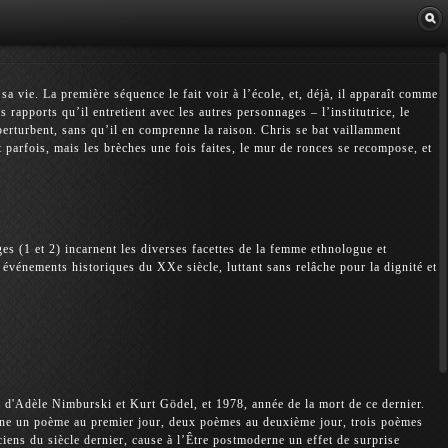
Librairie
a vie. La première séquence le fait voir à l’école, et, déjà, il apparaît comme
es rapports qu’il entretient avec les autres personnages – l’institutrice, le
e perturbent, sans qu’il en comprenne la raison. Chris se bat vaillamment
t parfois, mais les brèches une fois faites, le mur de ronces se recompose, et
es (1 et 2) incarnent les diverses facettes de la femme ethnologue et
 événements historiques du XXe siècle, luttant sans relâche pour la dignité et
e d'Adèle Nimburski et Kurt Gödel, et 1978, année de la mort de ce dernier.
ène un poème au premier jour, deux poèmes au deuxième jour, trois poèmes
iens du siècle dernier, cause à l’Être postmoderne un effet de surprise