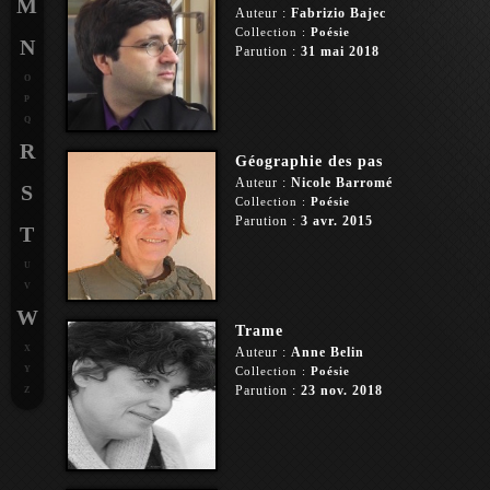
M
Auteur :
Fabrizio Bajec
Collection :
Poésie
N
Parution :
31 mai 2018
O
P
Q
R
Géographie des pas
Auteur :
Nicole Barromé
S
Collection :
Poésie
Parution :
3 avr. 2015
T
U
V
W
Trame
X
Auteur :
Anne Belin
Y
Collection :
Poésie
Parution :
23 nov. 2018
Z