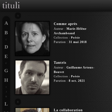
A
A
Comme après
Auteur :
Marie-Hélène
B
Archambeaud
Collection :
Poésie
C
Parution :
31 mai 2018
D
E
Tantris
F
Auteur :
Guillaume Artous-
G
Bouvet
Collection :
Poésie
H
Parution :
8 oct. 2021
I
J
K
B
L
La collaboration