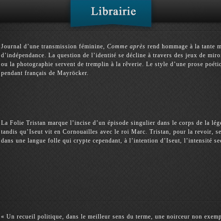
Journal d’une transmission féminine,
Comme après
rend hommage à la tante ma
d’indépendance. La question de l’identité se décline à travers des jeux de mir
ou la photographie servent de tremplin à la rêverie. Le style d’une prose poéti
pendant français de Mayröcker.
La Folie Tristan marque l’incise d’un épisode singulier dans le corps de la lége
tandis qu’Iseut vit en Cornouailles avec le roi Marc. Tristan, pour la revoir, se
dans une langue folle qui crypte cependant, à l’intention d’Iseut, l’intensité s
« Un recueil politique, dans le meilleur sens du terme, une noirceur non exemp