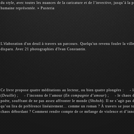
du style, avec toutes les nuances de la caricature et de l’invective, jusqu’à la
humaine représentée. » Pusteria
L'élaboration d'un deuil à travers un parcours. Quelqu'un revenu fouler la vill
disparu. Avec 21 photographies d'Ivan Constantin.
Ce livre propose quatre méditations au lecteur, ou bien quatre plongées : - la
(
Deuille
) ; - l’inconnu de l’amour (
En compagnie d’amour
) ; - le chaos d
poète, souffrant de ne pas assez affronter le monde (
Shshsh
). Il ne s’agit pas
qu’on lira de préférence linéairement… comme un roman ? À travers se joue to
chaos débordant ? Comment rendre compte de ce mélange de violence et d’inn