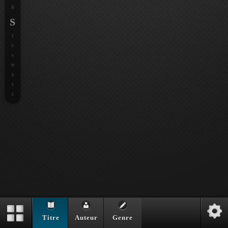
R
S
T
U
V
W
X
Y
Z
Titre
Auteur
Genre