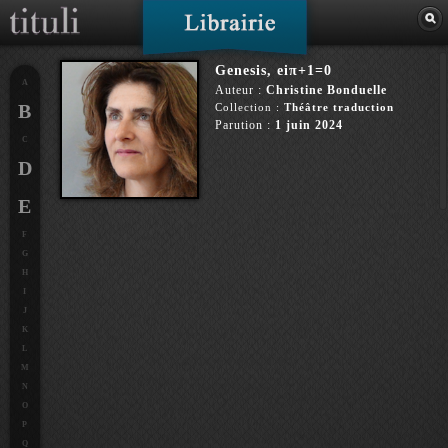
Genesis, eiπ+1=0
A
Auteur :
Christine Bonduelle
B
Collection :
Théâtre traduction
Parution :
1 juin 2024
C
D
E
F
G
H
I
J
K
L
M
N
O
P
Q