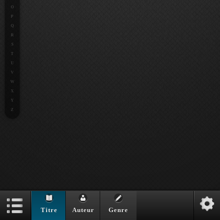
O
P
Q
R
S
T
U
V
W
X
Y
Z
Titre
Auteur
Genre