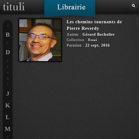
Les chemins tournants de
A
Pierre Reverdy
B
Auteur :
Gérard Bocholier
Collection :
Essai
C
Parution :
22 sept. 2016
D
E
F
G
H
I
J
K
L
M
N