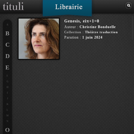
Genesis, eiπ+1=0
A
Auteur :
Christine Bonduelle
B
Collection :
Théâtre traduction
Parution :
1 juin 2024
C
D
E
F
G
H
I
J
K
L
M
N
O