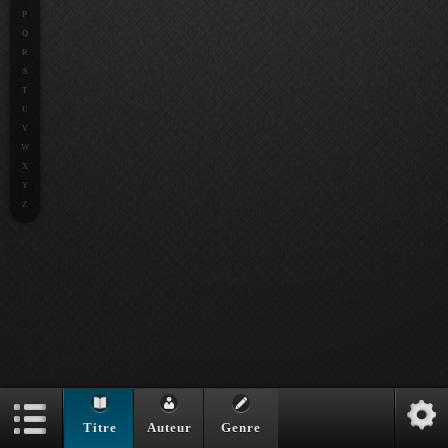
P
Q
R
S
T
U
V
W
X
Y
Z
Titre
Auteur
Genre