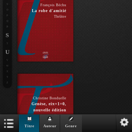
N
François Béchu
O
La robe d'amitié
P
Théâtre
Q
R
S
T
U
V
W
X
Y
Z
Christine Bonduelle
Genèse, eiπ+1=0,
nouvelle édition
Théâtre
Titre
Auteur
Genre