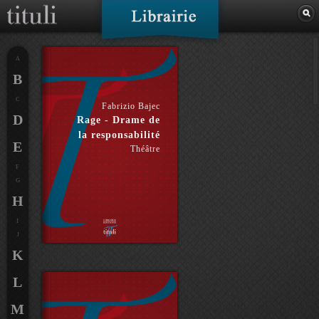
A
B
C
Fabrizio Bajec
D
Rage - Drame de
la responsabilité
E
Théâtre
F
G
H
I
J
K
L
M