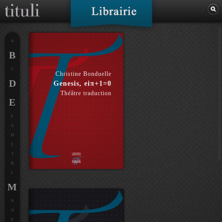
A
B
C
Christine Bonduelle
D
Genesis, eiπ+1=0
Théâtre traduction
E
F
G
H
I
J
K
L
M
N
O
P