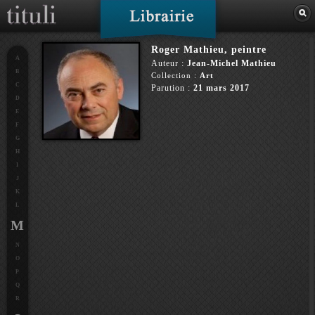
Roger Mathieu, peintre
A
Auteur :
Jean-Michel Mathieu
B
Collection :
Art
C
Parution :
21 mars 2017
D
E
F
G
H
I
J
K
L
M
N
O
P
Q
R