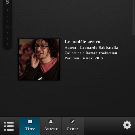
S
T
U
V
W
X
Y
Le modèle aérien
Z
Auteur :
Leonardo Sabbatella
Collection :
Roman traduction
Parution :
4 nov. 2015
Titre
Auteur
Genre