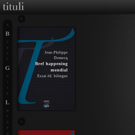
B
A
B
C
D
Jean-Philippe
E
Domecq
F
Bref happening
G
mondial
Essai éd. bilingue
H
I
J
K
L
M
N
G
O
P
Q