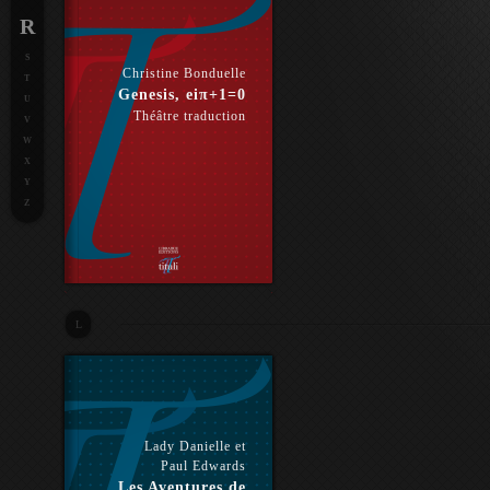
R
S
Christine Bonduelle
T
Genesis, eiπ+1=0
U
Théâtre traduction
V
W
X
Y
Z
L
Lady Danielle et
Paul Edwards
Les Aventures de