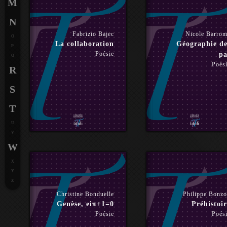
M
N
Fabrizio Bajec
Nicole Barro
O
La collaboration
Géographie de
P
Poésie
pa
Q
Poés
R
S
T
U
V
W
X
Y
Z
Christine Bonduelle
Philippe Bonz
Genèse, eiπ+1=0
Préhistoir
Poésie
Poés