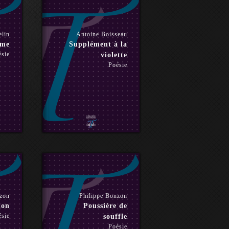
lin
Antoine Boisseau
ame
Supplément à la
ésie
violette
Poésie
nzon
Philippe Bonzon
ion
Poussière de
ésie
souffle
Poésie