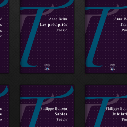
mé
Anne Belin
Anne Be
s
Les précipités
Tr
Poésie
Po
s
ie
on
Philippe Bonzon
Philippe Bo
e
Sables
Jubilat
ie
Poésie
Po