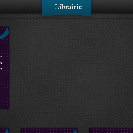
s-
et
s
ie