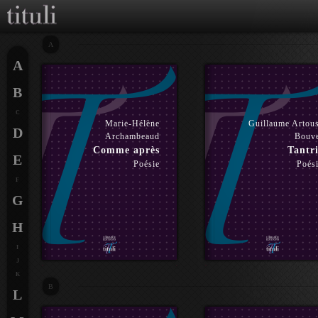
A
A
B
C
Marie-Hélène
Guillaume Artou
D
Archambeaud
Bouv
Comme après
Tantri
E
Poésie
Poés
F
G
H
I
J
K
B
L