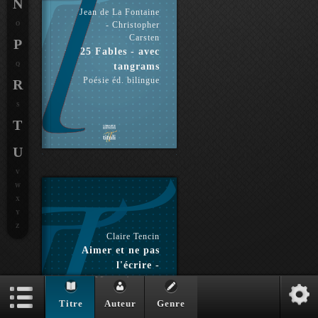
N
Jean de La Fontaine
- Christopher
O
Carsten
P
25 Fables - avec
Q
tangrams
Poésie éd. bilingue
R
S
T
U
V
W
X
Y
Z
Claire Tencin
Aimer et ne pas
l'écrire -
Montaigne et
Marie
Titre
Auteur
Genre
Roman