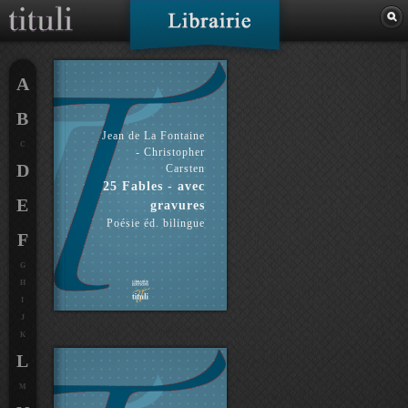
A
B
Jean de La Fontaine
C
- Christopher
D
Carsten
25 Fables - avec
E
gravures
Poésie éd. bilingue
F
G
H
I
J
K
L
M