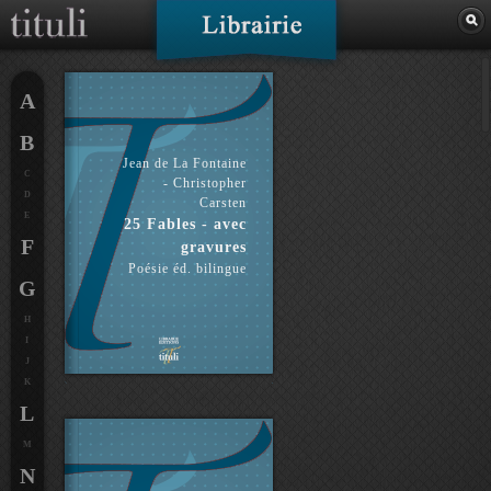
A
B
Jean de La Fontaine
C
- Christopher
D
Carsten
E
25 Fables - avec
F
gravures
Poésie éd. bilingue
G
H
I
J
K
L
M
N