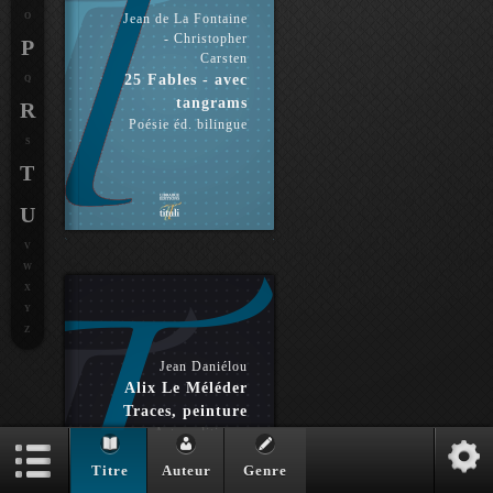
O
Jean de La Fontaine
- Christopher
P
Carsten
25 Fables - avec
Q
tangrams
R
Poésie éd. bilingue
S
T
U
V
W
X
Y
Z
Jean Daniélou
Alix Le Méléder
Traces, peinture
Arts politiques
Titre
Auteur
Genre