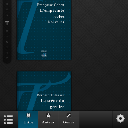
Q
Françoise Cohen
R
L'empreinte
S
volée
T
Nouvelles
U
V
W
X
Y
Z
Bernard Dilasser
La scène du
grenier
Nouvelles
Titre
Auteur
Genre