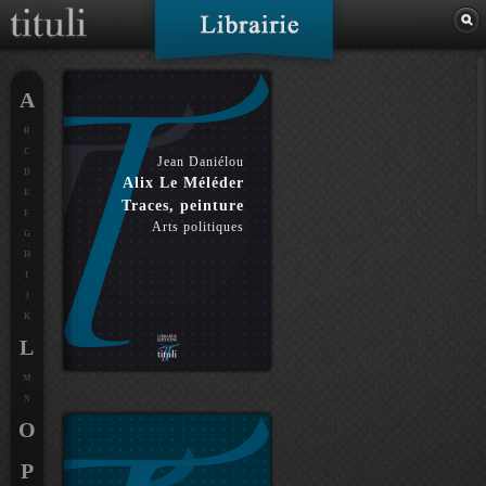
A
B
C
Jean Daniélou
D
Alix Le Méléder
E
Traces, peinture
F
Arts politiques
G
H
I
J
K
L
M
N
O
P