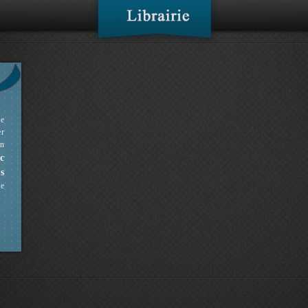
ne
er
en
c
s
ue