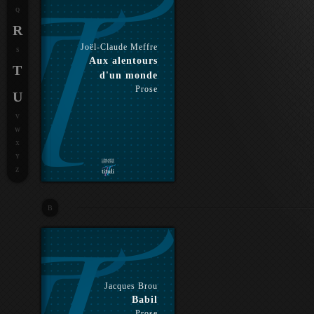
Q
R
Joël-Claude Meffre
S
Aux alentours
T
d'un monde
Prose
U
V
W
X
Y
Z
B
Jacques Brou
Babil
Prose