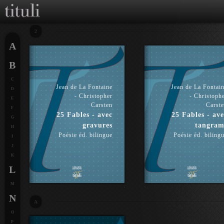
2
A
B
C
Jean de La Fontaine
Jean de La Fontai
D
- Christopher
- Christoph
E
Carsten
Carst
F
25 Fables - avec
25 Fables - ave
G
gravures
tangram
H
Poésie éd. bilingue
Poésie éd. biling
I
J
K
L
M
N
A
O
P